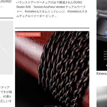
UNU特許
バランスドアーマーチュアのみで構成されたDUNU
.
Studio SA6 Sonion AcuPass Vented デュアルウーフ
ァー、Knowlesカスタムミッドレンジ、Knowlesカスタ
ムデュアルツイーター ビック...
DUNU-TOPSOUND
Kinera
メディア
スですが掲
は、付属ケ
。正しいキ