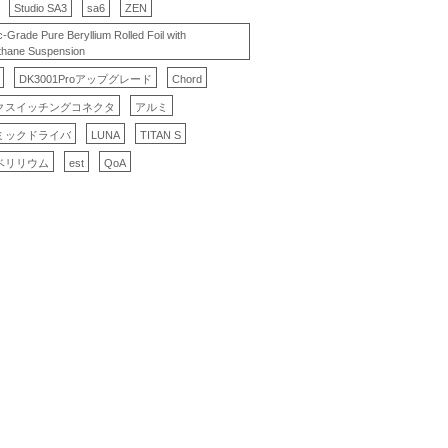
Studio SA3
sa6
ZEN
c-Grade Pure Beryllium Rolled Foil with
thane Suspension
DK3001Proアップグレード
Chord
クスイッチングコネクタ
アルミ
ミックドライバ
LUNA
TITAN S
ベリリウム
est
QoA