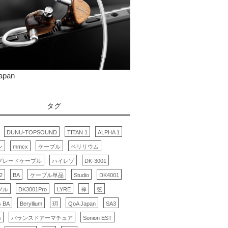
apan
タグ
DUNU-TOPSOUND
TITAN 1
ALPHA 1
ン
mmcx
ケーブル
ベリリウム
グレードケーブル
ハイレゾ
DK-3001
2
BA
ケーブル単品
Studio
DK4001
ブル
DK3001Pro
LYRE
禅
弦
s BA
Beryllium
玥
QoA Japan
SA3
s
バランスドアーマチュア
Sonion EST