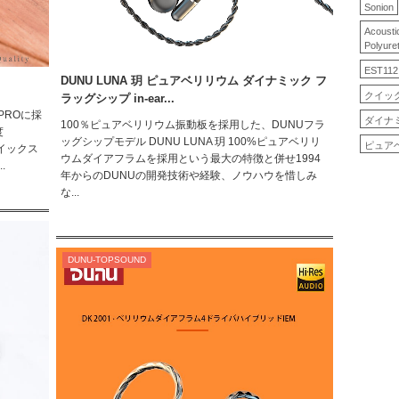
Sonion
Acousti
Polyure
EST112
DUNU LUNA 玥 ピュアベリリウム ダイナミック フ
クイッ
ラッグシップ in-ear...
1PROに採
ダイナ
100％ピュアベリリウム振動板を採用した、DUNUフラ
度
ッグシップモデル DUNU LUNA 玥 100%ピュアベリリ
ピュア
イックス
ウムダイアフラムを採用という最大の特徴と併せ1994
.
年からのDUNUの開発技術や経験、ノウハウを惜しみ
な...
DUNU-TOPSOUND