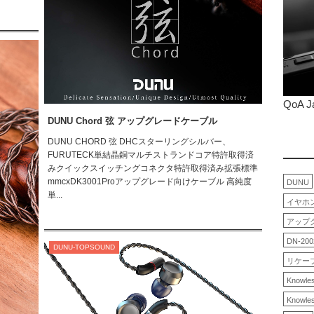
QoA J
DUNU Chord 弦 アップグレードケーブル
DUNU CHORD 弦 DHCスターリングシルバー、
FURUTECK単結晶銅マルチストランドコア特許取得済
みクイックスイッチングコネクタ特許取得済み拡張標準
mmcxDK3001Proアップグレード向けケーブル 高純度
DUNU
単...
イヤホ
アップ
DN-200
DUNU-TOPSOUND
リケー
Knowle
Knowle