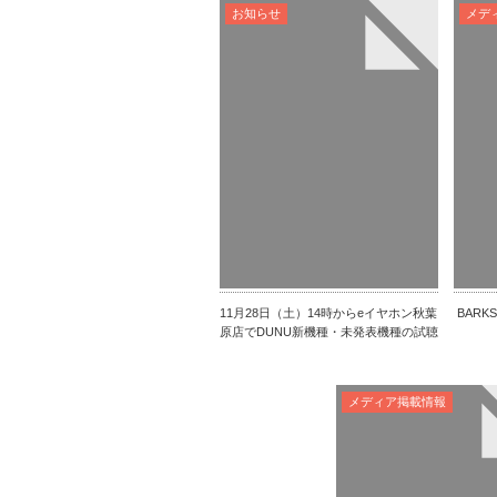
お知らせ
メデ
11月28日（土）14時からeイヤホン秋葉
BARK
原店でDUNU新機種・未発表機種の試聴
会を行います
メディア掲載情報