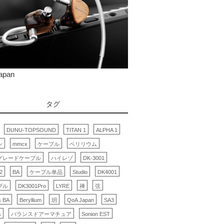
apan
タグ
DUNU-TOPSOUND
TITAN 1
ALPHA 1
ン
mmcx
ケーブル
ベリリウム
グレードケーブル
ハイレゾ
DK-3001
2
BA
ケーブル単品
Studio
DK4001
ブル
DK3001Pro
LYRE
禅
弦
s BA
Beryllium
玥
QoA Japan
SA3
s
バランスドアーマチュア
Sonion EST