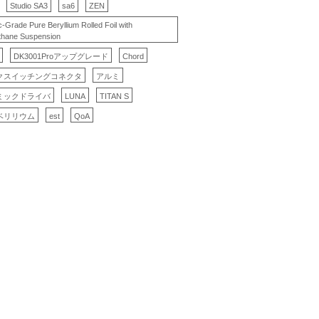
Studio SA3
sa6
ZEN
c-Grade Pure Beryllium Rolled Foil with
thane Suspension
DK3001Proアップグレード
Chord
クスイッチングコネクタ
アルミ
ミックドライバ
LUNA
TITAN S
ベリリウム
est
QoA