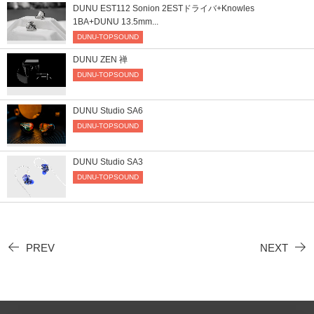
DUNU EST112 Sonion 2ESTドライバ+Knowles
1BA+DUNU 13.5mm...
DUNU-TOPSOUND
DUNU ZEN 禅
DUNU-TOPSOUND
DUNU Studio SA6
DUNU-TOPSOUND
DUNU Studio SA3
DUNU-TOPSOUND
PREV
NEXT