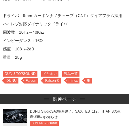
ドライバ：9mm カーボンナノチューブ（CNT）ダイアフラム採用
ハイレゾ対応ダイナミックドライバ
周波数：10Hz～40Khz
インピーダンス：16Ω
感度：108+/-2dB
重量：28g
DUNU-TOPSOUND
イヤホン
製品一覧
DUNU
Falcon
Falcon-C
mmcx
隼
関連ページ
DUNU StudioSA3生産終了、SA6、EST112、TITAN Sの生
産遅延のお知らせ
DUNU-TOPSOUND